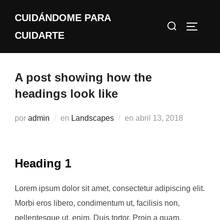
Saltar
CUIDÁNDOME PARA
al
Buscar:
ALTERN
contenido
CUIDARTE
A post showing how the
headings look like
Publicado
por
admin
en
Landscapes
en
abril 13, 2018
el
Heading 1
Lorem ipsum dolor sit amet, consectetur adipiscing elit.
Morbi eros libero, condimentum ut, facilisis non,
pellentesque ut, enim. Duis tortor. Proin a quam.