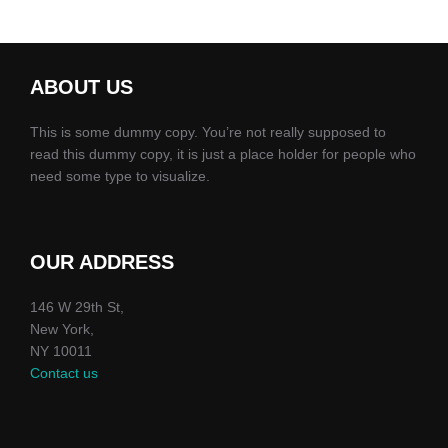
ABOUT US
This is some dummy copy. You’re not really supposed to
read this dummy copy, it is just a place holder for people who
need some type to visualize.
OUR ADDRESS
146 W 29th St,
New York,
NY 10011
Contact us